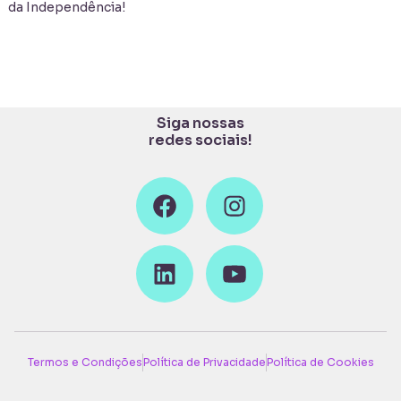
da Independência
!
Siga nossas
redes sociais!
Termos e Condições
Política de Privacidade
Política de Cookies