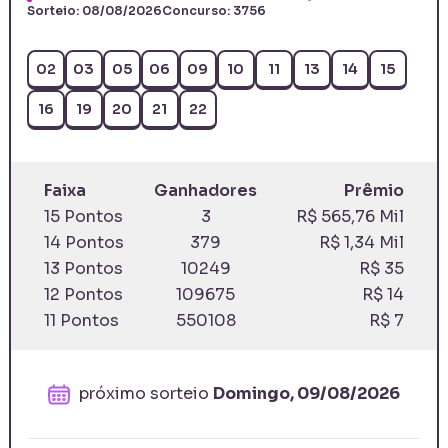
Sorteio:
08/08/2026
Concurso:
3756
02
03
05
06
09
10
11
13
14
15
16
19
20
21
22
Faixa
Ganhadores
Prêmio
15 Pontos
3
R$ 565,76 Mil
14 Pontos
379
R$ 1,34 Mil
13 Pontos
10249
R$ 35
12 Pontos
109675
R$ 14
11 Pontos
550108
R$ 7
próximo sorteio
Domingo, 09/08/2026