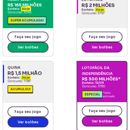
R$ 165 MILHÕES
R$ 2 MILHÕES
Sorteio:
Hoje
Sorteio:
Hoje
Concurso:
3042
Concurso:
3757
SUPER ACUMULADA!
Faça seu jogo
Faça seu jogo
Ver bolões
Ver bolões
QUINA
LOTOFÁCIL DA
R$ 1,5 MILHÃO
INDEPENDÊNCIA
Sorteio:
Hoje
R$ 300 MILHÕES
*
Concurso:
7087
Sorteio:
15/09
Concurso:
3780
ACUMULOU!
*Valor
ESPECIAL
estimado
Faça seu jogo
Faça seu jogo
Ver bolões
Ver bolões