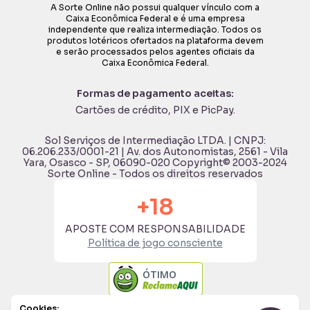
A Sorte Online não possui qualquer vínculo com a
Caixa Econômica Federal e é uma empresa
independente que realiza intermediação. Todos os
produtos lotéricos ofertados na plataforma devem
e serão processados pelos agentes oficiais da
Caixa Econômica Federal.
Formas de pagamento aceitas:
Cartões de crédito, PIX e PicPay
.
Sol Serviços de Intermediação LTDA. | CNPJ:
06.206.233/0001-21 | Av. dos Autonomistas, 2561 - Vila
Yara, Osasco - SP, 06090-020 Copyright© 2003-2024
Sorte Online - Todos os direitos reservados
+18
APOSTE COM RESPONSABILIDADE
Política de jogo consciente
ÓTIMO
Cookies: