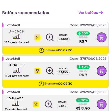
Bolões recomendados
Ver bolões
Lotofácil
Conc.:
3757
09/08/2026
LF-NCF-024
30
%
restam
R$
10
23
/
100
R$
7
140
x
mais chances!
00:
07:
29
Encerra em
Lotofácil
Conc.:
3757
09/08/2026
LF-NCF-021
30
%
restam
R$
10
45
/
100
R$
7
140
x
mais chances!
00:
07:
29
Encerra em
Lotofácil
Conc.:
3757
09/08/2026
LF-JAA-030
30
%
restam
R$
12
23
/
30
R$
8,40
51
x
mais chances!