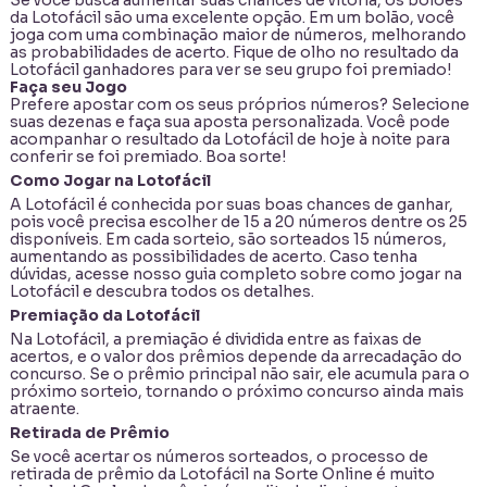
Se você busca aumentar suas chances de vitória, os bolões
da Lotofácil são uma excelente opção. Em um bolão, você
joga com uma combinação maior de números, melhorando
as probabilidades de acerto. Fique de olho no resultado da
Lotofácil ganhadores para ver se seu grupo foi premiado!
Faça seu Jogo
Prefere apostar com os seus próprios números? Selecione
suas dezenas e faça sua aposta personalizada. Você pode
acompanhar o resultado da Lotofácil de hoje à noite para
conferir se foi premiado. Boa sorte!
Como Jogar na Lotofácil
A Lotofácil é conhecida por suas boas chances de ganhar,
pois você precisa escolher de 15 a 20 números dentre os 25
disponíveis. Em cada sorteio, são sorteados 15 números,
aumentando as possibilidades de acerto. Caso tenha
dúvidas, acesse nosso guia completo sobre
como jogar na
Lotofácil
e descubra todos os detalhes.
Premiação da Lotofácil
Na Lotofácil, a premiação é dividida entre as faixas de
acertos, e o valor dos prêmios depende da arrecadação do
concurso. Se o prêmio principal não sair, ele acumula para o
próximo sorteio, tornando o próximo concurso ainda mais
atraente.
Retirada de Prêmio
Se você acertar os números sorteados, o processo de
retirada de
prêmio da Lotofácil
na Sorte Online é muito