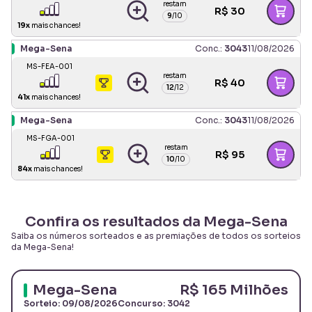
restam
R$
30
9
/
10
19
x
mais chances!
Mega-Sena
Conc.:
3043
11/08/2026
MS-FEA-001
restam
R$
40
12
/
12
41
x
mais chances!
Mega-Sena
Conc.:
3043
11/08/2026
MS-FGA-001
restam
R$
95
10
/
10
84
x
mais chances!
Confira os resultados da Mega-Sena
Saiba os números sorteados e as premiações de todos os sorteios
da Mega-Sena
!
Mega-Sena
R$ 165 Milhões
Sorteio:
09/08/2026
Concurso:
3042