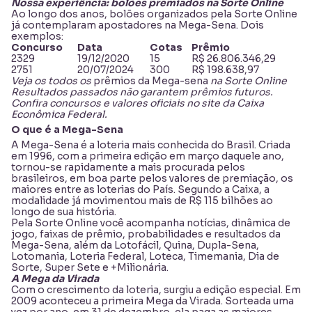
Nossa experiência: bolões premiados na Sorte Online
Ao longo dos anos, bolões organizados pela Sorte Online
já contemplaram apostadores na Mega-Sena. Dois
exemplos:
Concurso
Data
Cotas
Prêmio
2329
19/12/2020
15
R$ 26.806.346,29
2751
20/07/2024
300
R$ 198.638,97
Veja os todos os
prêmios da Mega-sena
na Sorte Online
Resultados passados não garantem prêmios futuros.
Confira concursos e valores oficiais no site da Caixa
Econômica Federal.
O que é a Mega-Sena
A Mega-Sena é a loteria mais conhecida do Brasil. Criada
em 1996, com a primeira edição em março daquele ano,
tornou-se rapidamente a mais procurada pelos
brasileiros, em boa parte pelos valores de premiação, os
maiores entre as loterias do País. Segundo a Caixa, a
modalidade já movimentou mais de R$ 115 bilhões ao
longo de sua história.
Pela Sorte Online você acompanha notícias, dinâmica de
jogo, faixas de prêmio, probabilidades e resultados da
Mega-Sena, além da
Lotofácil
,
Quina
,
Dupla-Sena
,
Lotomania
,
Loteria Federal
,
Loteca
,
Timemania
,
Dia de
Sorte
,
Super Sete
e
+Milionária
.
A Mega da Virada
Com o crescimento da loteria, surgiu a edição especial. Em
2009 aconteceu a primeira Mega da Virada. Sorteada uma