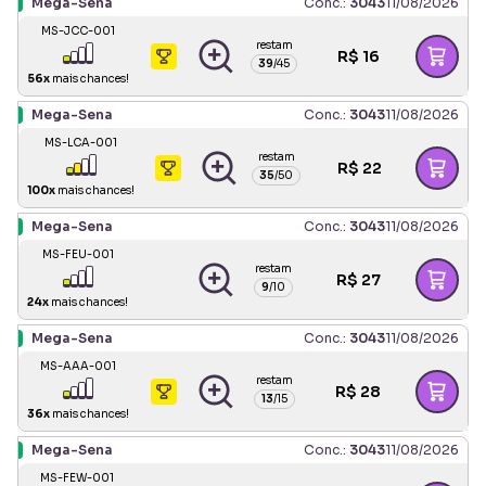
Mega-Sena
Conc.:
3043
11/08/2026
MS-JCC-001
restam
R$
16
39
/
45
56
x
mais chances!
Mega-Sena
Conc.:
3043
11/08/2026
MS-LCA-001
restam
R$
22
35
/
50
100
x
mais chances!
Mega-Sena
Conc.:
3043
11/08/2026
MS-FEU-001
restam
R$
27
9
/
10
24
x
mais chances!
Mega-Sena
Conc.:
3043
11/08/2026
MS-AAA-001
restam
R$
28
13
/
15
36
x
mais chances!
Mega-Sena
Conc.:
3043
11/08/2026
MS-FEW-001