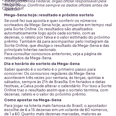
Caixa Econômica Federal, órgão oficial responsável pela
seu bolão
Mega-Sena. Confirme sempre os dados oficiais antes de
Clique Aqui
!
apostar.
Mega-Sena hoje: resultado e próximo sorteio
Se você fez sua aposta e quer conferir os números
sorteados da Mega-Sena hoje, acompanhe em tempo real
pela Sorte Online. Os resultados são atualizados
automaticamente logo após cada sorteio, com as
dezenas, o rateio por faixa e o valor estimado do próximo
prêmio. Também dá para acompanhar pelo
Instagram da
Sorte Online
, que divulga o resultado da Mega-Sena e das
principais loterias nacionais.
Para consultar concursos anteriores, veja a página de
resultados da Mega-Sena
.
Dia e horário do sorteio da Mega-Sena
Saber quando é o sorteio é o primeiro passo para
concorrer. Os concursos regulares da Mega-Sena
acontecem três vezes por semana, às terças, quintas e
sábados, sempre às 21h de Brasília. Em feriados e datas
festivas, a Caixa pode alterar o calendário. Por isso a Sorte
Online traz o resultado assim que o sorteio termina, com
dezenas, rateio e o valor do próximo prêmio.
Como apostar na Mega-Sena
Para jogar na loteria mais famosa do Brasil, o apostador
escolhe de 6 a 15 dezenas em um volante de 60 números,
de 1 a 60. Quanto mais dezenas marcadas, maiores as