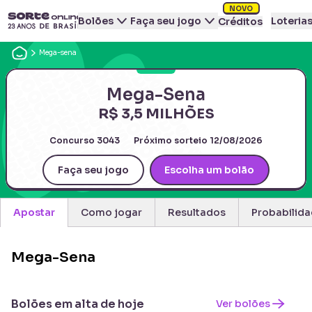
NOVO
Bolões
Faça seu jogo
Loteria
Créditos
Mega-sena
Mega-Sena
R$ 3,5 MILHÕES
Concurso
3043
Próximo sorteio
12/08/2026
Faça seu jogo
Escolha um bolão
Apostar
Como jogar
Resultados
Probabilid
Mega-Sena
Bolões em alta de hoje
Ver bolões