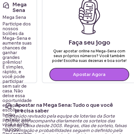
Mega
Sena
Mega Sena
Participe dos
nossos
bolões da
Mega-Sena e
Faça seu jogo
aumente suas
chances de
Quer apostar online na
Mega-Sena
com
ganhar
seus próprios números? Você também
grandes
pode! Escolha suas dezenas e boa sorte!
prêmios!
É simples,
rápido, e
Apostar Agora
você pode
participar
sem sair de
casa. Não
deixe essa
oportunidade
Apostar na Mega Sena: Tudo o que você
escapar —
escolha o
precisa saber
bolão
Conteúdo revisado pela equipe de loterias da Sorte
perfeito para
Online, que acompanha diariamente os sorteios das
você e entre
Loterias Caixa desde 2003. Regras, dias de sorteio, faixas
no jogo!
de premiação e probabilidades seguem o definido pela
Para escolher