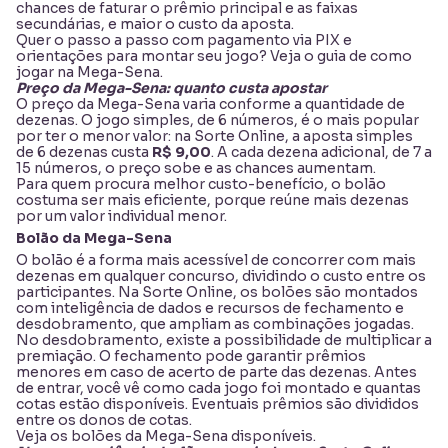
chances de faturar o prêmio principal e as faixas
secundárias, e maior o custo da aposta.
Quer o passo a passo com pagamento via PIX e
orientações para montar seu jogo? Veja o guia de
como
jogar na Mega-Sena
.
Preço da Mega-Sena: quanto custa apostar
O preço da Mega-Sena varia conforme a quantidade de
dezenas. O jogo simples, de 6 números, é o mais popular
por ter o menor valor: na Sorte Online, a aposta simples
de 6 dezenas custa
R$ 9,00
. A cada dezena adicional, de 7 a
15 números, o preço sobe e as chances aumentam.
Para quem procura melhor custo-benefício, o bolão
costuma ser mais eficiente, porque reúne mais dezenas
por um valor individual menor.
Bolão da Mega-Sena
O bolão é a forma mais acessível de concorrer com mais
dezenas em qualquer concurso, dividindo o custo entre os
participantes. Na Sorte Online, os bolões são montados
com inteligência de dados e recursos de fechamento e
desdobramento, que ampliam as combinações jogadas.
No desdobramento, existe a possibilidade de multiplicar a
premiação. O fechamento pode garantir prêmios
menores em caso de acerto de parte das dezenas. Antes
de entrar, você vê como cada jogo foi montado e quantas
cotas estão disponíveis. Eventuais prêmios são divididos
entre os donos de cotas.
Veja os
bolões da Mega-Sena
disponíveis.