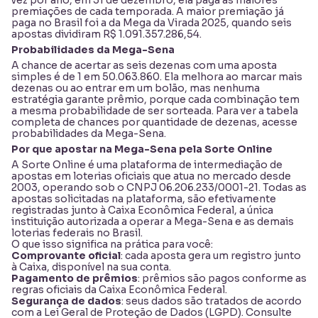
vez por ano, em 31 de dezembro, ela paga as maiores
premiações de cada temporada. A maior premiação já
paga no Brasil foi a da Mega da Virada 2025, quando seis
apostas dividiram R$ 1.091.357.286,54.
Probabilidades da Mega-Sena
A chance de acertar as seis dezenas com uma aposta
simples é de 1 em 50.063.860. Ela melhora ao marcar mais
dezenas ou ao entrar em um bolão, mas nenhuma
estratégia garante prêmio, porque cada combinação tem
a mesma probabilidade de ser sorteada. Para ver a tabela
completa de chances por quantidade de dezenas, acesse
probabilidades da Mega-Sena
.
Por que apostar na Mega-Sena pela Sorte Online
A Sorte Online é uma plataforma de intermediação de
apostas em loterias oficiais que atua no mercado desde
2003, operando sob o CNPJ 06.206.233/0001-21. Todas as
apostas solicitadas na plataforma, são efetivamente
registradas junto à Caixa Econômica Federal, a única
instituição autorizada a operar a Mega-Sena e as demais
loterias federais no Brasil.
O que isso significa na prática para você:
Comprovante oficial
: cada aposta gera um registro junto
à Caixa, disponível na sua conta.
Pagamento de prêmios
: prêmios são pagos conforme as
regras oficiais da Caixa Econômica Federal.
Segurança de dados
: seus dados são tratados de acordo
com a Lei Geral de Proteção de Dados (LGPD). Consulte