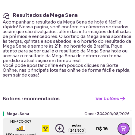
Resultados da Mega Sena
Acompanhar o resultado da
Mega Sena
de hoje é fácil e
rápido! Nessa página, você confere os números sorteados
assim que são divulgados, além das informações detalhadas
de prêmios e vencedores. O sorteio da Mega Sena acontece
às terças, quintas e aos sábados, e o horário do resultado da
Mega Sena é sempre às 21h, no horário de Brasília. Fique
atento para saber qual é o resultado da Mega Sena hoje ou
acessar o resultado da Mega Sena de ontem caso tenha
perdido a atualização em tempo real.
Você pode apostar online em poucos cliques na Sorte
Online, nas principais
loterias online
de forma fácil e rápida,
sem sair de casa!
Bolões recomendados
Ver bolões
Mega-Sena
Conc.:
3042
09/08/2026
MS-PCC-007
restam
R$
16
245
/
500
630
x
mais chances!