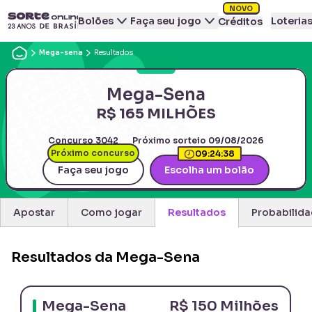
NOVO
Bolões
Faça seu jogo
Loteria
Créditos
Mega-sena
Resultados
Mega-Sena
R$ 165 MILHÕES
Concurso
3042
Próximo sorteio
09/08/2026
Próximo concurso
09:
24:
37
Faça seu jogo
Escolha um bolão
Apostar
Como jogar
Resultados
Probabilid
Resultados da Mega-Sena
Mega-Sena
R$ 150 Milhões