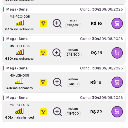
Mega-Sena
Conc.:
3042
09/08/2026
MS-PCC-005
restam
R$
16
198
/
500
630
x
mais chances!
Mega-Sena
Conc.:
3042
09/08/2026
MS-PCC-006
restam
R$
16
243
/
500
630
x
mais chances!
Mega-Sena
Conc.:
3042
09/08/2026
MS-LCB-005
restam
R$
18
34
/
90
140
x
mais chances!
Mega-Sena
Conc.:
3042
09/08/2026
MS-PCB-007
restam
R$
22
119
/
300
602
x
mais chances!