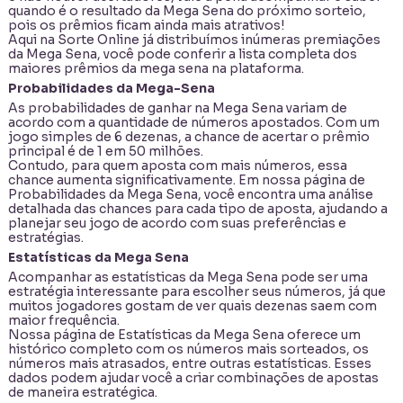
quando é o resultado da Mega Sena do próximo sorteio,
pois os prêmios ficam ainda mais atrativos!
Aqui na Sorte Online já distribuímos inúmeras premiações
da Mega Sena, você pode conferir a lista completa dos
maiores
prêmios da mega sena
na plataforma.
Probabilidades da Mega-Sena
As probabilidades de ganhar na Mega Sena variam de
acordo com a quantidade de números apostados. Com um
jogo simples de 6 dezenas, a chance de acertar o prêmio
principal é de 1 em 50 milhões.
Contudo, para quem aposta com mais números, essa
chance aumenta significativamente. Em nossa página de
Probabilidades da Mega Sena
, você encontra uma análise
detalhada das chances para cada tipo de aposta, ajudando a
planejar seu jogo de acordo com suas preferências e
estratégias.
Estatísticas da Mega Sena
Acompanhar as
estatísticas da Mega Sena
pode ser uma
estratégia interessante para escolher seus números, já que
muitos jogadores gostam de ver quais dezenas saem com
maior frequência.
Nossa página de Estatísticas da Mega Sena oferece um
histórico completo com os números mais sorteados, os
números mais atrasados, entre outras estatísticas. Esses
dados podem ajudar você a criar combinações de apostas
de maneira estratégica.