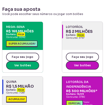
Faça sua aposta
Você pode escolher seus números ou jogar com bolões
MEGA-SENA
LOTOFÁCIL
R$ 165 MILHÕES
R$ 2 MILHÕES
Sorteio:
Hoje
Sorteio:
Hoje
Concurso:
3042
Concurso:
3757
SUPER ACUMULADA!
Faça seu jogo
Faça seu jogo
Ver bolões
Ver bolões
QUINA
LOTOFÁCIL DA
R$ 1,5 MILHÃO
INDEPENDÊNCIA
Sorteio:
Hoje
R$ 300 MILHÕES
*
Concurso:
7087
Sorteio:
15/09
Concurso:
3780
ACUMULOU!
*Valor
ESPECIAL