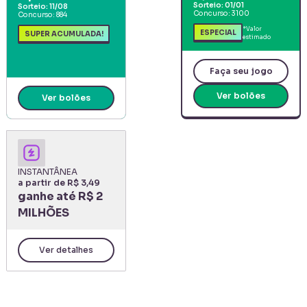
Sorteio:
01/01
Sorteio:
11/08
Concurso:
3100
Concurso:
884
*Valor
ESPECIAL
SUPER ACUMULADA!
estimado
Faça seu jogo
Ver bolões
Ver bolões
INSTANTÂNEA
a partir de R$ 3,49
ganhe até
R$ 2
MILHÕES
Ver detalhes