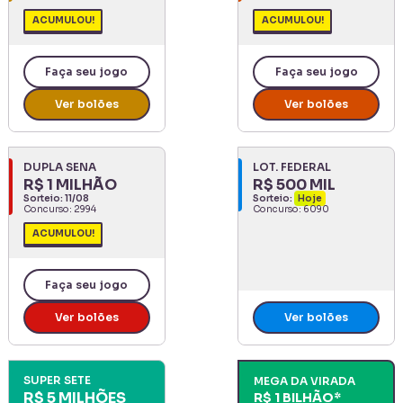
ACUMULOU!
ACUMULOU!
Faça seu jogo
Faça seu jogo
Ver bolões
Ver bolões
DUPLA SENA
LOT. FEDERAL
R$ 1 MILHÃO
R$ 500 MIL
Sorteio:
11/08
Sorteio:
Hoje
Concurso:
2994
Concurso:
6090
ACUMULOU!
Faça seu jogo
Ver bolões
Ver bolões
SUPER SETE
MEGA DA VIRADA
R$ 5 MILHÕES
R$ 1 BILHÃO
*