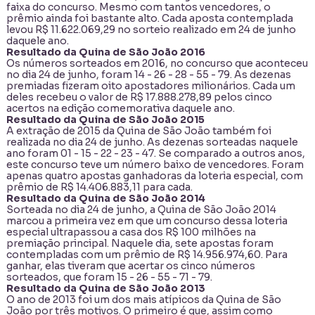
faixa do concurso. Mesmo com tantos vencedores, o
prêmio ainda foi bastante alto. Cada aposta contemplada
levou R$ 11.622.069,29 no sorteio realizado em 24 de junho
daquele ano.
Resultado da Quina de São João 2016
Os números sorteados em 2016, no concurso que aconteceu
no dia 24 de junho, foram 14 - 26 - 28 - 55 - 79. As dezenas
premiadas fizeram oito apostadores milionários. Cada um
deles recebeu o valor de R$ 17.888.278,89 pelos cinco
acertos na edição comemorativa daquele ano.
Resultado da Quina de São João 2015
A extração de 2015 da Quina de São João também foi
realizada no dia 24 de junho. As dezenas sorteadas naquele
ano foram 01 - 15 - 22 - 23 - 47. Se comparado a outros anos,
este concurso teve um número baixo de vencedores. Foram
apenas quatro apostas ganhadoras da loteria especial, com
prêmio de R$ 14.406.883,11 para cada.
Resultado da Quina de São João 2014
Sorteada no dia 24 de junho, a Quina de São João 2014
marcou a primeira vez em que um concurso dessa loteria
especial ultrapassou a casa dos R$ 100 milhões na
premiação principal. Naquele dia, sete apostas foram
contempladas com um prêmio de R$ 14.956.974,60. Para
ganhar, elas tiveram que acertar os cinco números
sorteados, que foram 15 - 26 - 55 - 71 - 79.
Resultado da Quina de São João 2013
O ano de 2013 foi um dos mais atípicos da Quina de São
João por três motivos. O primeiro é que, assim como