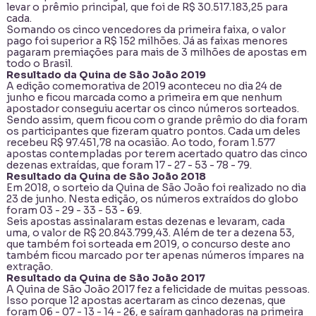
levar o prêmio principal, que foi de R$ 30.517.183,25 para
cada.
Somando os cinco vencedores da primeira faixa, o valor
pago foi superior a R$ 152 milhões. Já as faixas menores
pagaram premiações para mais de 3 milhões de apostas em
todo o Brasil.
Resultado da Quina de São João 2019
A edição comemorativa de 2019 aconteceu no dia 24 de
junho e ficou marcada como a primeira em que nenhum
apostador conseguiu acertar os cinco números sorteados.
Sendo assim, quem ficou com o grande prêmio do dia foram
os participantes que fizeram quatro pontos. Cada um deles
recebeu R$ 97.451,78 na ocasião. Ao todo, foram 1.577
apostas contempladas por terem acertado quatro das cinco
dezenas extraídas, que foram 17 - 27 - 53 - 78 - 79.
Resultado da Quina de São João 2018
Em 2018, o sorteio da Quina de São João foi realizado no dia
23 de junho. Nesta edição, os números extraídos do globo
foram 03 - 29 - 33 - 53 - 69.
Seis apostas assinalaram estas dezenas e levaram, cada
uma, o valor de R$ 20.843.799,43. Além de ter a dezena 53,
que também foi sorteada em 2019, o concurso deste ano
também ficou marcado por ter apenas números ímpares na
extração.
Resultado da Quina de São João 2017
A Quina de São João 2017 fez a felicidade de muitas pessoas.
Isso porque 12 apostas acertaram as cinco dezenas, que
foram 06 - 07 - 13 - 14 - 26, e saíram ganhadoras na primeira