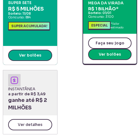
SUPER SETE
MEGA DA VIRADA
R$ 5 MILHÕES
R$ 1 BILHÃO
*
Sorteio:
01/01
Sorteio:
11/08
Concurso:
3100
Concurso:
884
*Valor
ESPECIAL
SUPER ACUMULADA!
estimado
Faça seu jogo
Ver bolões
Ver bolões
INSTANTÂNEA
a partir de R$ 3,49
ganhe até
R$ 2
MILHÕES
Ver detalhes