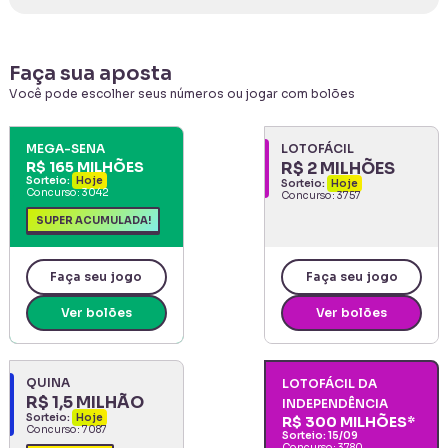
Faça sua aposta
Você pode escolher seus números ou jogar com bolões
MEGA-SENA
LOTOFÁCIL
R$ 165 MILHÕES
R$ 2 MILHÕES
Sorteio:
Hoje
Sorteio:
Hoje
Concurso:
3042
Concurso:
3757
SUPER ACUMULADA!
Faça seu jogo
Faça seu jogo
Ver bolões
Ver bolões
QUINA
LOTOFÁCIL DA
R$ 1,5 MILHÃO
INDEPENDÊNCIA
Sorteio:
Hoje
R$ 300 MILHÕES
*
Concurso:
7087
Sorteio:
15/09
Concurso:
3780