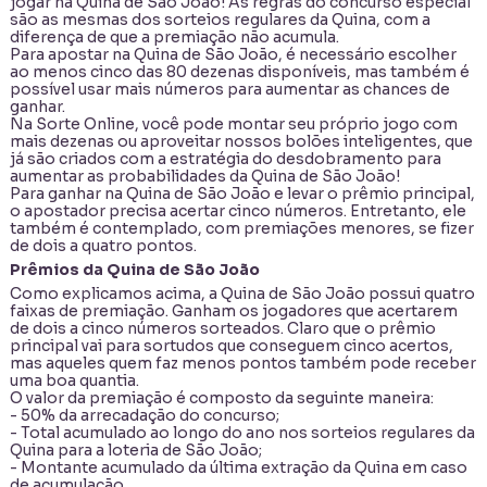
jogar na Quina de São João
! As regras do concurso especial
são as mesmas dos sorteios regulares da Quina, com a
diferença de que a premiação não acumula.
Para apostar na Quina de São João, é necessário escolher
ao menos cinco das 80 dezenas disponíveis, mas também é
possível usar mais números para aumentar as chances de
ganhar.
Na Sorte Online, você pode montar seu próprio jogo com
mais dezenas ou aproveitar nossos bolões inteligentes, que
já são criados com a estratégia do desdobramento para
aumentar as
probabilidades da Quina de São João
!
Para ganhar na Quina de São João e levar o prêmio principal,
o apostador precisa acertar cinco números. Entretanto, ele
também é contemplado, com premiações menores, se fizer
de dois a quatro pontos.
Prêmios da Quina de São João
Como explicamos acima, a Quina de São João possui quatro
faixas de premiação. Ganham os jogadores que acertarem
de dois a cinco números sorteados. Claro que o prêmio
principal vai para sortudos que conseguem cinco acertos,
mas aqueles quem faz menos pontos também pode receber
uma boa quantia.
O valor da premiação é composto da seguinte maneira:
- 50% da arrecadação do concurso;
- Total acumulado ao longo do ano nos sorteios regulares da
Quina para a loteria de São João;
- Montante acumulado da última extração da Quina em caso
de acumulação.