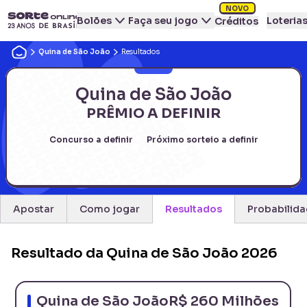
NOVO
Bolões
Faça seu jogo
Loteria
Créditos
Quina de São João
Resultados
Quina de São João
PRÊMIO A DEFINIR
Concurso
a definir
Próximo sorteio
a definir
Apostar
Como jogar
Resultados
Probabilid
Resultado da Quina de São João 2026
Quina de São João
R$ 260 Milhões