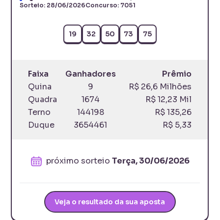
Sorteio:
28/06/2026
Concurso:
7051
19
32
50
73
75
Faixa
Ganhadores
Prêmio
Quina
9
R$ 26,6 Milhões
Quadra
1674
R$ 12,23 Mil
Terno
144198
R$ 135,26
Duque
3654461
R$ 5,33
próximo sorteio
Terça, 30/06/2026
Veja o resultado da sua aposta