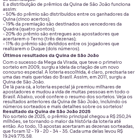
E a distribuição de prêmios da Quina de São João funciona
assim:
- 50% do prêmio são distribuídos entre os ganhadores da
Quina (cinco acertos);
- 19% da premiação são destinados aos vencedores da
Quadra (quatro pontos);
- 20% do prêmio são entregues aos apostadores que
acertarem o Terno (três dezenas);
- 11% do prêmio são divididos entre os jogadores que
realizarem o Duque (dois números).
Últimos resultados da Quina de São João
Com o sucesso da Mega da Virada, que teve o primeiro
sorteio em 2009, surgiu a ideia da criação de um novo
concurso especial. A loteria escolhida, é claro, precisaria ser
uma das mais queridas do Brasil. Assim, em 2011, surgiu a
Quina de São João.
De lá para cá, a loteria especial já premiou milhares de
apostadores e mudou a vida de muitas pessoas em todo o
Brasil. Abaixo, você confere o resumo dos sorteios. Veja os
resultados anteriores da Quina de São João, incluindo os
números sorteados e mais detalhes sobre os sorteios!
Resultado da Quina de São João 2025
No sorteio de
2025, o prêmio principal chegou a R$ 250,24
milhões, se tornando o maior da história da loteria até
então. Ao todo, 13 apostas acertaram as dezenas sorteadas,
que foram 12 - 19 - 20 - 34 - 35. Cada uma delas levou R$
19.249.775,58.