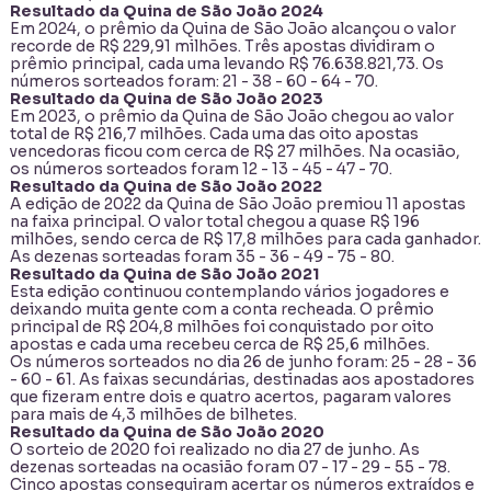
Resultado da Quina de São João 2024
Em 2024, o prêmio da Quina de São João alcançou o valor
recorde de R$ 229,91 milhões. Três apostas dividiram o
prêmio principal, cada uma levando R$ 76.638.821,73. Os
números sorteados foram: 21 - 38 - 60 - 64 - 70.
Resultado da Quina de São João 2023
Em 2023, o prêmio da Quina de São João chegou ao valor
total de R$ 216,7 milhões. Cada uma das oito apostas
vencedoras ficou com cerca de R$ 27 milhões. Na ocasião,
os números sorteados foram 12 - 13 - 45 - 47 - 70.
Resultado da Quina de São João 2022
A edição de 2022 da Quina de São João premiou 11 apostas
na faixa principal. O valor total chegou a quase R$ 196
milhões, sendo cerca de R$ 17,8 milhões para cada ganhador.
As dezenas sorteadas foram 35 - 36 - 49 - 75 - 80.
Resultado da Quina de São João 2021
Esta edição continuou contemplando vários jogadores e
deixando muita gente com a conta recheada. O prêmio
principal de R$ 204,8 milhões foi conquistado por oito
apostas e cada uma recebeu cerca de R$ 25,6 milhões.
Os números sorteados no dia 26 de junho foram: 25 - 28 - 36
- 60 - 61. As faixas secundárias, destinadas aos apostadores
que fizeram entre dois e quatro acertos, pagaram valores
para mais de 4,3 milhões de bilhetes.
Resultado da Quina de São João 2020
O sorteio de 2020 foi realizado no dia 27 de junho. As
dezenas sorteadas na ocasião foram 07 - 17 - 29 - 55 - 78.
Cinco apostas conseguiram acertar os números extraídos e