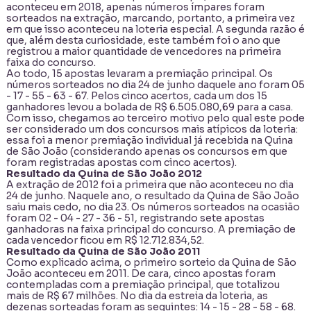
aconteceu em 2018, apenas números ímpares foram
sorteados na extração, marcando, portanto, a primeira vez
em que isso aconteceu na loteria especial. A segunda razão é
que, além desta curiosidade, este também foi o ano que
registrou a maior quantidade de vencedores na primeira
faixa do concurso.
Ao todo, 15 apostas levaram a premiação principal. Os
números sorteados no dia 24 de junho daquele ano foram 05
- 17 - 55 - 63 - 67. Pelos cinco acertos, cada um dos 15
ganhadores levou a bolada de R$ 6.505.080,69 para a casa.
Com isso, chegamos ao terceiro motivo pelo qual este pode
ser considerado um dos concursos mais atípicos da loteria:
essa foi a menor premiação individual já recebida na Quina
de São João (considerando apenas os concursos em que
foram registradas apostas com cinco acertos).
Resultado da Quina de São João 2012
A extração de 2012 foi a primeira que não aconteceu no dia
24 de junho. Naquele ano, o resultado da Quina de São João
saiu mais cedo, no dia 23. Os números sorteados na ocasião
foram 02 - 04 - 27 - 36 - 51, registrando sete apostas
ganhadoras na faixa principal do concurso. A premiação de
cada vencedor ficou em R$ 12.712.834,52.
Resultado da Quina de São João 2011
Como explicado acima, o primeiro sorteio da Quina de São
João aconteceu em 2011. De cara, cinco apostas foram
contempladas com a premiação principal, que totalizou
mais de R$ 67 milhões. No dia da estreia da loteria, as
dezenas sorteadas foram as seguintes: 14 - 15 - 28 - 58 - 68.