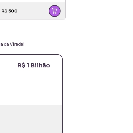
R$
500
a da Virada
!
R$ 1 Bilhão