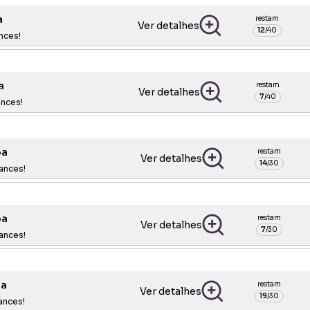
a
restam
Ver detalhes
12
/
40
nces!
a
restam
Ver detalhes
7
/
40
nces!
oa
restam
Ver detalhes
14
/
30
ances!
oa
restam
Ver detalhes
7
/
30
ances!
a
restam
Ver detalhes
19
/
30
ances!