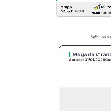
Muit
Grupo
MS-ABU-001
438
x
mais c
Saiba os n
Mega da Virad
Sorteio:
01/01/2026
Co