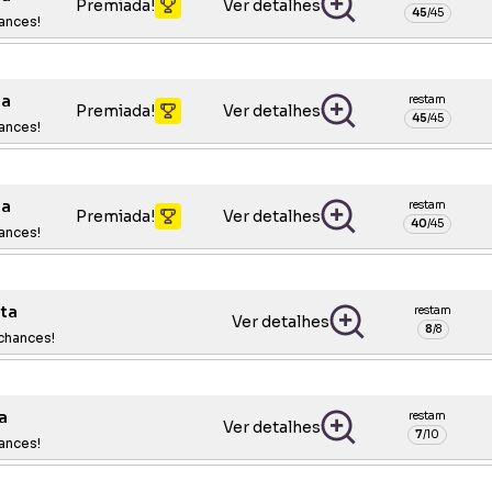
Premiada!
Ver detalhes
45
/
45
ances!
oa
restam
Premiada!
Ver detalhes
45
/
45
ances!
oa
restam
Premiada!
Ver detalhes
40
/
45
ances!
lta
restam
Ver detalhes
8
/
8
chances!
a
restam
Ver detalhes
7
/
10
ances!