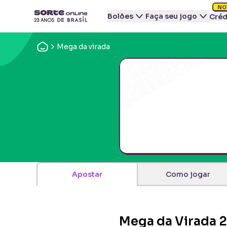
NO
Bolões
Faça seu jogo
Créd
Mega da virada
Apostar
Como jogar
Mega da Virada 