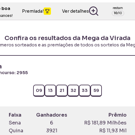
o boa
restam
Premiada!
Ver detalhes
10
/
10
hances!
Confira os resultados da Mega da Virada
úmeros sorteados e as premiações de todos os sorteios da Meg
a
ncurso:
2955
09
13
21
32
33
59
Faixa
Ganhadores
Prêmio
Sena
6
R$ 181,89 Milhões
Quina
3921
R$ 11,93 Mil