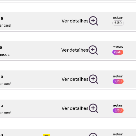
oa
restam
Ver detalhes
6
/
30
ances!
a
restam
Ver detalhes
2
/
30
ances!
oa
restam
Ver detalhes
2
/
30
ances!
oa
restam
Ver detalhes
5
/
30
ances!
oa
restam