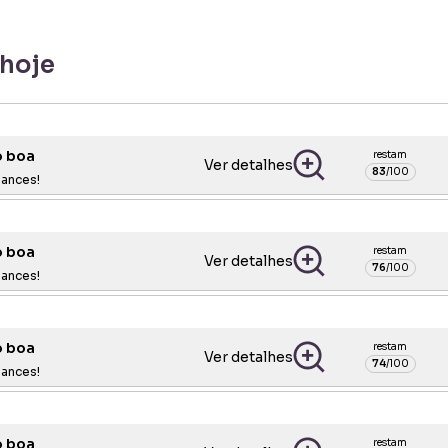
 hoje
o boa
restam
Ver detalhes
83
/
100
hances!
o boa
restam
Ver detalhes
76
/
100
hances!
o boa
restam
Ver detalhes
74
/
100
hances!
o boa
restam