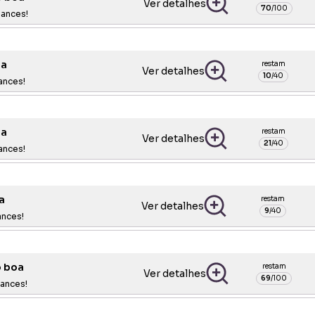
Ver detalhes
70
/
100
ances!
a
restam
Ver detalhes
10
/
40
ances!
a
restam
Ver detalhes
21
/
40
ances!
a
restam
Ver detalhes
9
/
40
ances!
o boa
restam
Ver detalhes
69
/
100
ances!